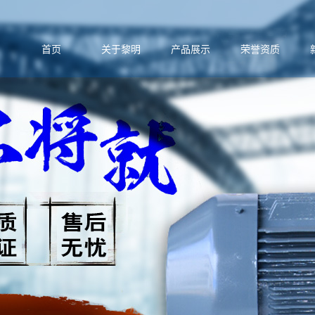
首页
关于黎明
产品展示
荣誉资质
公司简介
三相异步电机
可信认证
防爆电机
电机