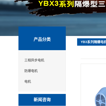
产品分类
YB3系列隔爆电
三相异步电机
防爆电机
电机
新闻咨询