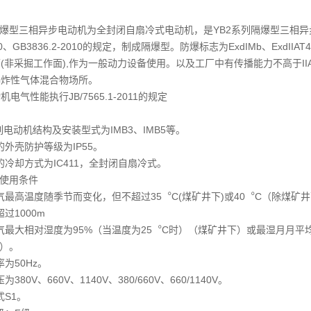
隔爆型三相异步电动机为全封闭自扇冷式电动机，是YB2系列隔爆型三相
2010、GB3836.2-2010的规定，制成隔爆型。防爆标志为ExdIMb、ExdI
(非采掘工作面),作为一般动力设备使用。以及工厂中有传播能力不高于IIA
爆炸性气体混合物场所。
电气性能执行JB/7565.1-2011的规定
系列电动机结构及安装型式为IMB3、IMB5等。
的外壳防护等级为IP55。
机的冷却方式为IC411，全封闭自扇冷式。
的使用条件
空气最高温度随季节而变化，但不超过35︒C(煤矿井下)或40︒C（除煤矿
超过1000m
空气最大相对湿度为95%（当温度为25︒C时）（煤矿井下）或最湿月月
厂）。
率为50Hz。
为380V、660V、1140V、380/660V、660/1140V。
式S1。