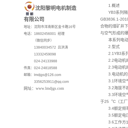
1.概述
沈阳黎明电机制造
YB3系列
有限公司
GB3836.1-
合物的煤矿井下
地址：沈阳市浑南新区金卡路16号
与空气形成的
电话：18602456001 经理
本系列电动机
（微信同步）
2.型式
电话：
13840034572 吕洪涛
2.1YB3
电话：
13332459098
2.2电动机
电话：
024-24133988
2.3电动
传真：024-24818588
3.电动机
邮箱：lmdjgs@126.com
3.1环境
邮箱：
3356253911@qq.com
3.2海拔不
网址：
www.lmdjgs.com
3.3环境
于25︒C（工
3.4额定频
3.5额定电压
3.6工作方