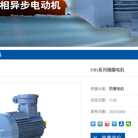
机
YB3系列隔爆电机
所属分类：
防爆电机
点击次数：
7138
发布日期：
2021/04/02