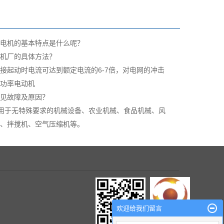
电机的基本特点是什么呢？
机厂的具体方法？
接起动时电流可达到额定电流的6-7倍，对电网的冲击
功率电动机
常见故障及原因？
用于无特殊要求的机械设备、农业机械、食品机械、风
、拌搅机、空气压缩机等。
欢迎给我们留言