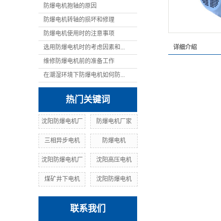
防爆电机抱轴的原因
防爆电机转轴的损坏和修理
防爆电机使用时的注意事项
选用防爆电机时的考虑因素和...
详细介绍
维修防爆电机前的准备工作
在潮湿环境下防爆电机如何防...
热门关键词
沈阳防爆电机厂
防爆电机厂家
三相异步电机
防爆电机
沈阳防爆电机厂
沈阳高压电机
煤矿井下电机
沈阳防爆电机
联系我们