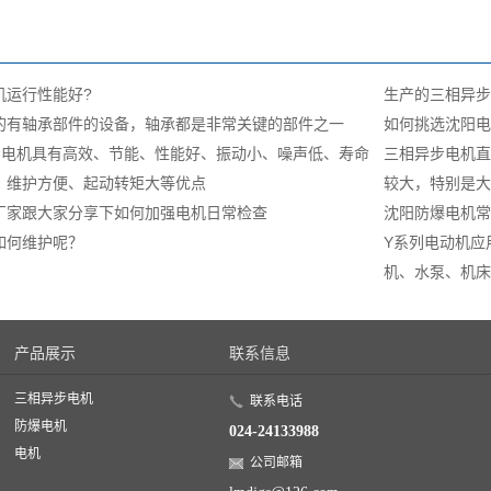
机运行性能好?
生产的三相异步
的有轴承部件的设备，轴承都是非常关键的部件之一
如何挑选沈阳电
步电机具有高效、节能、性能好、振动小、噪声低、寿命
三相异步电机直
、维护方便、起动转矩大等优点
较大，特别是大
厂家跟大家分享下如何加强电机日常检查
沈阳​防爆电机
如何维护呢？
Y系列电动机应
机、水泵、机床
产品展示
联系信息
三相异步电机
联系电话
防爆电机
024-24133988
电机
公司邮箱