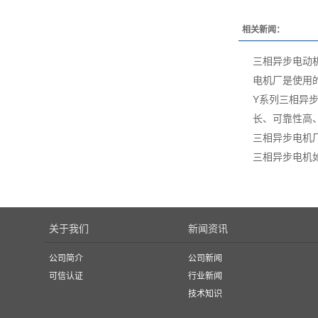
相关新闻：
三相异步电动
电机厂是使用
Y系列三相异
长、可靠性高
三相异步电机
三相异步电机
关于我们
新闻资讯
公司简介
公司新闻
可信认证
行业新闻
技术知识