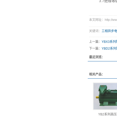
3.7绝缘
本文网址：http://www.
关键词：
三相异步
上一篇：
YBX3系
下一篇：
YBD2系
最近浏览：
相关产品：
YB2系列高